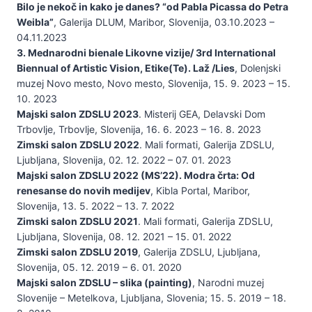
Bilo je nekoč in kako je danes? “od Pabla Picassa do Petra
Weibla”
, Galerija DLUM, Maribor, Slovenija, 03.10.2023 –
04.11.2023
3. Mednarodni bienale Likovne vizije/ 3rd International
Biennual of Artistic Vision, Etike(Te). Laž /Lies
, Dolenjski
muzej Novo mesto, Novo mesto, Slovenija, 15. 9. 2023 – 15.
10. 2023
Majski salon ZDSLU 2023
. Misterij GEA, Delavski Dom
Trbovlje, Trbovlje, Slovenija, 16. 6. 2023 – 16. 8. 2023
Zimski salon ZDSLU 2022
. Mali formati, Galerija ZDSLU,
Ljubljana, Slovenija, 02. 12. 2022 – 07. 01. 2023
Majski salon ZDSLU 2022 (MS’22). Modra črta: Od
renesanse do novih medijev
, Kibla Portal, Maribor,
Slovenija, 13. 5. 2022 – 13. 7. 2022
Zimski salon ZDSLU 2021
. Mali formati, Galerija ZDSLU,
Ljubljana, Slovenija, 08. 12. 2021 – 15. 01. 2022
Zimski salon ZDSLU 2019
, Galerija ZDSLU, Ljubljana,
Slovenija, 05. 12. 2019 – 6. 01. 2020
Majski salon ZDSLU – slika (painting)
, Narodni muzej
Slovenije – Metelkova, Ljubljana, Slovenia; 15. 5. 2019 – 18.