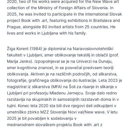
2020, two of his works were acquired for the New Wave art
collection of the Ministry of Foreign Affairs of Slovenia. In
2025, he was invited to participate in the international Slovak
project Book with .art, featuring exhibitions in Bratislava and
Prague, alongside 80 invited artists from 25 countries. He
lives and works in Ljubljana with his family.
Žiga Korent (1984) je diplomiral na Naravoslovnotehniški
fakulteti v Ljubljani, smer oblikovanje tekstilij in oblačil (prof.
Marija Jenko). Izpopolnjeval se je na Univerzi na Dunaju,
smer kognitivna znanost, in se posvečal predvsem teoriji
oblikovanja. Aktiven je na različnih področjih, od slikarstva,
fotografije, grafičnega oblikovanja do ilustracije. Leta 2023 je
magistriral iz slikarstva (MFA) na Šoli za risanje in slikanje v
Ljubljani pri profesorju Mladenu Jernejcu. Svoje delo redno
razstavlja na skupinskih in samostojnih razstavah doma in v
tujini. Konec leta 2020 sta bili dve njegovi deli odkupljeni v
umetniško zbirko MZZ Slovenije Novi val/New wave. V letu
2025 je bil povabljen k sodelovanju v
mednarodnem slovaškem projektu Book with .art z