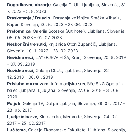
Dogodkovno obzorje
, Galerija DLUL, Ljubljana, Slovenija, 31.
7. 2023 – 5. 8. 2023
Prasketanje / Fruscio
, Osrednja knjižnjica Srečka Vilharja,
Koper, Slovenija, 30. 5. 2023 – 27. 06. 2023
Prelomnica
, Galerija Soteska (Art hotel), Ljubljana, Slovenija,
05. 05. 2023 – 02. 07. 2023
Neskončni trenutki
, Knjižnica Oton Župančič, Ljubljana,
Slovenija, 10. 1. 2023 – 28. 02. 2023
Nevidne vezi
, LAYERJEVA HIŠA, Kranj, Slovenija, 20. 8. 2019
– 07. 09. 2019
Nevidne vezi
, Galerija DLUL, Ljubljana, Slovenija, 22.
12. 2018 – 06. 01. 2019
Prisluhnimo muzam
, Informacijsko središče SNG Opera in
balet Ljubljana, Ljubljana, Slovenija, 27. 09. 2018 – 31. 08.
2020
Poljub
, Galerija 19, Dol pri Ljubljani, Slovenija, 29. 04. 2017 –
23. 06. 2017
Ljudje in barve
, Klub Jedro, Medvode, Slovenija, 04. 02.
2017 – 25. 02. 2017
Luč teme
, Galerija Ekonomske Fakultete, Ljubljana, Slovenija,